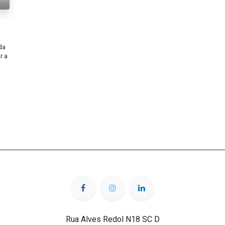
da
r a
Rua Alves Redol N18 SC D